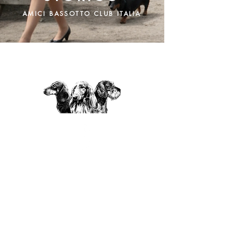
AMICI BASSOTTO CLUB ITALIA
A.B.C.
Amici Bassotto Club Italia
Amici Bassotto Club
c/o Mirco Traversi
Via Romana 13/A
19136
La Spezia