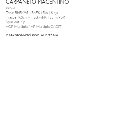
CARPANETO PIACENTINO
Prove:
Tana: BhFK95 | BhFK95/s |
Kbja
Tracce: KSchlH | SchwhK | SchwPoR
Spurlaut: Sp
VGP Multipla / VP Multipla CACIT
CAMPIONATO SOCIALE TANA
CAMPIONATO SOCIALE SOPRATTERRA
A.B.C.
Amici Bassotto Club Italia