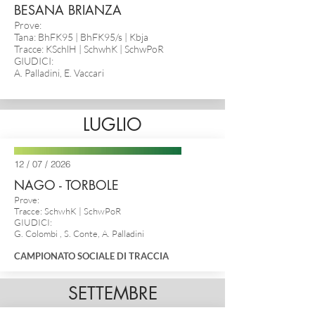
BESANA BRIANZA
Prove:
Tana: BhFK95 | BhFK95/s |
Kbja
Tracce: KSchlH | SchwhK | SchwPoR
GIUDICI:
A. Palladini, E. Vaccari
LUGLIO
12 / 07 / 2026
NAGO - TORBOLE
Prove:
Tracce: SchwhK | SchwPoR
GIUDICI:
G. Colombi , S. Conte, A. Palladini
CAMPIONATO SOCIALE DI TRACCIA
SETTEMBRE