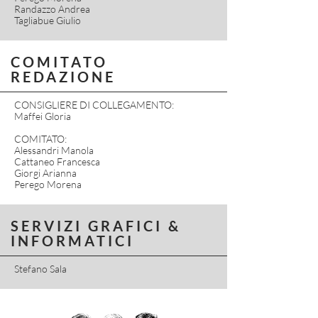
Randazzo Andrea
Tagliabue Giulio
COMITATO
REDAZIONE
CONSIGLIERE DI COLLEGAMENTO:
Maffei Gloria
COMITATO:
Alessandri Manola
Cattaneo Francesca
Giorgi Arianna
Perego Morena
SERVIZI GRAFICI &
INFORMATICI
Stefano Sala