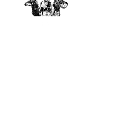
A.B.C.
Amici Bassotto Club Italia
Amici Bassotto Club
c/o Mirco Traversi
Via Romana 13/A
19136
La Spezia
CONTATTI
PEC
abc@pec.enci.it
E-MAIL
info@amicibassottoclub.com
redazione@amicibassottoclub.com