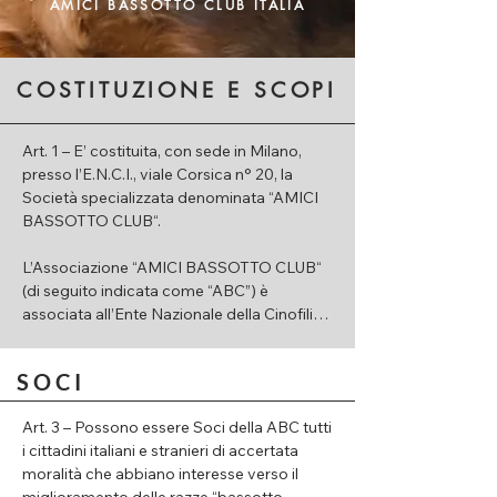
AMICI BASSOTTO CLUB ITALIA
COSTITUZIONE E SCOPI
Art. 1 – E’ costituita, con sede in Milano, 
presso l’E.N.C.I., viale Corsica n° 20, la 
Società specializzata denominata “AMICI 
BASSOTTO CLUB“.

L’Associazione “AMICI BASSOTTO CLUB“ 
(di seguito indicata come “ABC”) è 
associata all’Ente Nazionale della Cinofilia 
Italiana (E.N.C.I.) del quale osserva lo 
Statuto, i Regolamenti le delibere e le 
SOCI
determine, assolvendo scrupolosamente 
gli incarichi che le saranno da esso 
Art. 3 – Possono essere Soci della ABC tutti 
delegati, sotto l’indirizzo, vigilanza, 
i cittadini italiani e stranieri di accertata 
controllo e potere di sanzione e di 
moralità che abbiano interesse verso il 
sostituzione dell’E.N.C.I. .
