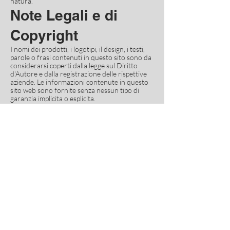
natura.
Note Legali e di
Copyright
I nomi dei prodotti, i logotipi, il design, i testi,
parole o frasi contenuti in questo sito sono da
considerarsi coperti dalla legge sul Diritto
d'Autore e dalla registrazione delle rispettive
aziende. Le informazioni contenute in questo
sito web sono fornite senza nessun tipo di
garanzia implicita o esplicita.
L'utilizzo del logo Amici Bassotto Club da parte
di siti esterni non comporta alcun tipo di
riconoscimento né esplicito né implicito da
parte dell'Amici Bassotto Club.
Amici Bassotto Club si riserva il diritto di
apportare cambiamenti e/o miglioramenti,
senza preavviso e in qualsiasi momento, alle
informazioni descritte in questo sito.
Amici Bassotto Club non accetterà l'invio da
parte vostra di informazioni confidenziali,
proposte commerciali e/o progetti di alcun
genere attraverso questo sito. Qualsiasi
informazione o materiale inviato a Amici
Bassotto Club NON dovrà essere di natura
confidenziale.
L'invio di informazioni o materiali di qualsiasi