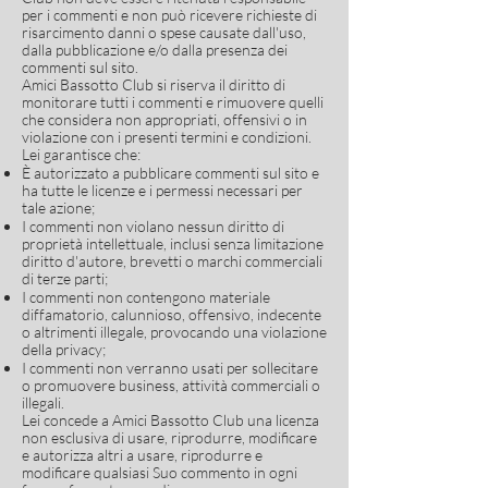
per i commenti e non può ricevere richieste di
risarcimento danni o spese causate dall'uso,
dalla pubblicazione e/o dalla presenza dei
commenti sul sito.
Amici Bassotto Club si riserva il diritto di
monitorare tutti i commenti e rimuovere quelli
che considera non appropriati, offensivi o in
violazione con i presenti termini e condizioni.
Lei garantisce che:
È autorizzato a pubblicare commenti sul sito e
ha tutte le licenze e i permessi necessari per
tale azione;
I commenti non violano nessun diritto di
proprietà intellettuale, inclusi senza limitazione
diritto d'autore, brevetti o marchi commerciali
di terze parti;
I commenti non contengono materiale
diffamatorio, calunnioso, offensivo, indecente
o altrimenti illegale, provocando una violazione
della privacy;
I commenti non verranno usati per sollecitare
o promuovere business, attività commerciali o
illegali.
Lei concede a Amici Bassotto Club una licenza
non esclusiva di usare, riprodurre, modificare
e autorizza altri a usare, riprodurre e
modificare qualsiasi Suo commento in ogni