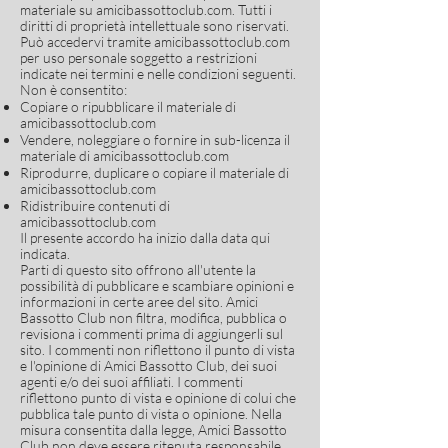
materiale su amicibassottoclub.com. Tutti i
diritti di proprietà intellettuale sono riservati.
Può accedervi tramite amicibassottoclub.com
per uso personale soggetto a restrizioni
indicate nei termini e nelle condizioni seguenti.
Non è consentito:
Copiare o ripubblicare il materiale di
amicibassottoclub.com
Vendere, noleggiare o fornire in sub-licenza il
materiale di amicibassottoclub.com
Riprodurre, duplicare o copiare il materiale di
amicibassottoclub.com
Ridistribuire contenuti di
amicibassottoclub.com
Il presente accordo ha inizio dalla data qui
indicata.
Parti di questo sito offrono all'utente la
possibilità di pubblicare e scambiare opinioni e
informazioni in certe aree del sito. Amici
Bassotto Club non filtra, modifica, pubblica o
revisiona i commenti prima di aggiungerli sul
sito. I commenti non riflettono il punto di vista
e l'opinione di Amici Bassotto Club, dei suoi
agenti e/o dei suoi affiliati. I commenti
riflettono punto di vista e opinione di colui che
pubblica tale punto di vista o opinione. Nella
misura consentita dalla legge, Amici Bassotto
Club non deve essere ritenuta responsabile