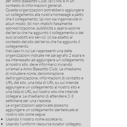
per Amici Bassotto Club; (d) il link è in un
contesto di informazioni generali.
Queste organizzazioni potrebbero aggiungere
un collegamento alla nostra homepage a patto
che il collegamento: (a) non sia ingannevole in
alcun modo; (b) non implichi falsamente
sponsorizzazione, pubblicità o approvazione
del terzo che ha aggiunto il collegamento o dei
suoi prodotti e/o servizi; (c) sia adatto al
contesto del sito del terzo che ha aggiunto il
collegamento.
Nel caso in cui Lei rappresenti una delle
organizzazioni indicate nel paragrafo 2 sopra e
sia interessato ad aggiungere un collegamento
al nostro sito, deve informarci inviando
un'email a Amici Bassotto Club. Le chiediamo
di includere nome, denominazione
dell'organizzazione, informazioni di contatto e
URL del sito, una lista di URL su cui intende
aggiungere un collegamento al nostro sito e
una lista di URL sul nostro sito che intende
collegare. Le chiediamo di attendere 2-3
settimane per una risposta.
Le organizzazioni approvate possono
aggiungere un collegamento ipertestuale al
nostro sito come segue:
Usando il nostro nome societario;
Usando l'uniform resource locator collegato;