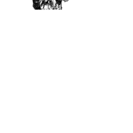
A.B.C.
Amici Bassotto Club Italia
Amici Bassotto Club
c/o Mirco Traversi
Via Romana 13/A
19136
La Spezia
CONTATTI
PEC
abc@pec.enci.it
E-MAIL
info@amicibassottoclub.com
redazione@amicibassottoclub.com
LINK VELOCI